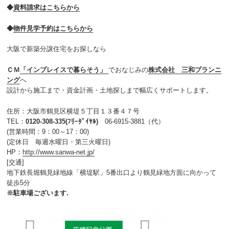
◆
資料請求はこちらから
◆
物件見学予約はこちらから
大阪で新築分譲住宅をお探しなら
ＣＭ
「インプレイスで暮らそう」
でおなじみの
株式会社 三和プランニ
ング
へ
設計から施工まで・資金計画・土地探しまで幅広くサポートします。
住所：大阪市鶴見区横堤５丁目１３番４７号
TEL：
0120-308-335(ﾌﾘｰﾀﾞｲﾔﾙ)
06-6915-3881（代）
(営業時間：9：00～17：00)
(定休日 毎週水曜日・第三火曜日)
HP：
http://www.sanwa-net.jp/
[交通]
地下鉄長堀鶴見緑地線「横堤駅」5番出口より鶴見緑地方面に向かって
徒歩5分
※駐車場ございます.