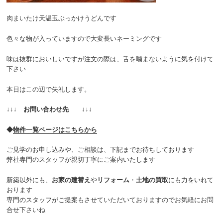
肉まいたけ天温玉ぶっかけうどんです
色々な物が入っていますので大変長いネーミングです
味は抜群においしいですが注文の際は、舌を噛まないように気を付けて
下さい
本日はこの辺で失礼します。
↓↓↓
お問い合わせ先
↓↓↓
◆
物件一覧ペ
ージはこちらから
ご見学のお申し込みや、ご相談は、下記までお待ちしております
弊社専門のスタッフが親切丁寧にご案内いたします
新築以外にも、
お家の建替え
や
リフォーム
・
土地の買取
にも力をいれて
おります
専門のスタッフがご提案もさせていただいておりますのでお気軽にお問
合せ下さいね