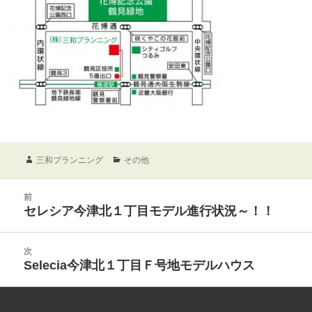
作
カ
三和プランニング
その他
成
テ
者
ゴ
投
前
リ
稿
前
セレシア今津北１丁目モデル進行状況～！！
ー
ナ
の
ビ
投
ゲ
次
稿:
ー
次
Selecia今津北１丁目Ｆ号地モデルハウス
シ
の
ョ
投
ン
稿: