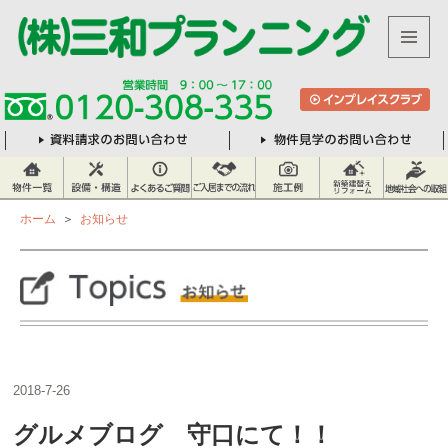
メニュ
株
ーとウ
式
ィジェ
ット
会
社
三
和
ホーム
＞
お知らせ
プ
ラ
ン
ニ
ン
グ
2018-7-26
グルメブログ 守口にて！！