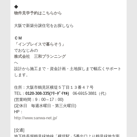
◆
物件見学予約はこちらから
大阪で新築分譲住宅をお探しなら
ＣＭ
「インプレイスで暮らそう」
でおなじみの
株式会社 三和プランニング
へ
設計から施工まで・資金計画・土地探しまで幅広くサポート
します。
住所：大阪市鶴見区横堤５丁目１３番４７号
TEL：
0120-308-335(ﾌﾘｰﾀﾞｲﾔﾙ)
06-6915-3881（代）
(営業時間：9：00～17：00)
(定休日 毎週水曜日・第三火曜日)
HP：
http://www.sanwa-net.jp/
[交通]
地下鉄長堀鶴見緑地線「横堤駅」5番出口より鶴見緑地方面