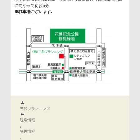
に向かって徒歩5分
※駐車場ございます.
作
成
三和プランニング
者
カ
テ
現場情報
ゴ
,
リ
物件情報
ー
,