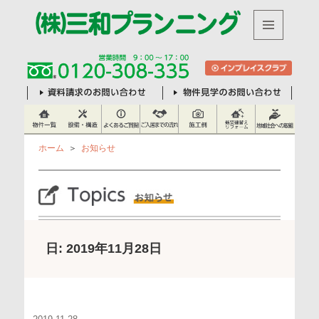
株
メニュ
ーとウ
式
ィジェ
ット
会
社
三
和
ホーム
＞
お知らせ
プ
ラ
ン
ニ
日:
2019年11月28日
ン
グ