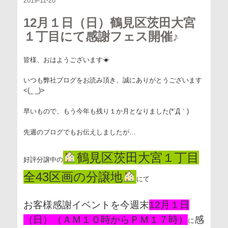
2019-11-28
12月１日（日）鶴見区茨田大宮
１丁目にて感謝フェス開催♪
皆様、おはようございます☀
いつも弊社ブログをお読み頂き、誠にありがとうございます
<(_ _)>
早いもので、もう今年も残り１か月となりました(*´Д｀)
先週のブログでもお伝えしましたが…
鶴見区茨田大宮１丁目
好評分譲中の
全43区画の分譲地
にて
お客様感謝イベントを今週末
12月１日
（日）
（ＡＭ１０時からＰＭ１７時）
感
に