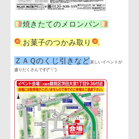
焼きたてのメロンパン
お菓子のつかみ取り
ＺＡＱのくじ引きなど
楽しいイベントが
盛りだくさんです(*’▽’)