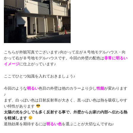
こちらが外観写真でございます♪向かって左がＡ号地モデルハウス・向
かって右がＢ号地モデルハウスです。今回の外壁の配色は
非常に明るい
イメージ
に仕上がっています♪
ここでひとつ知識を入れておきましょう♪
今回のような
明るい
色目の外壁は他のカラーより少し
性能
が変わります
♪
まず、白っぽい色は日射反射率が大きく、黒っぽい色は熱を吸収しやす
い特性があります
太陽の光を少しでも多く反射する事で、外壁からお家の内部へ伝わる熱
を軽減します
遮熱効果を期待するには
明るい色
を選ぶことが大切なんですね♪