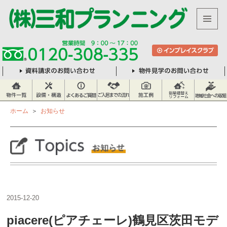
メニュ
株
ーとウ
式
ィジェ
ット
会
社
三
和
ホーム
＞
お知らせ
プ
ラ
ン
ニ
ン
グ
2015-12-20
piacere(ピアチェーレ)鶴見区茨田モデ