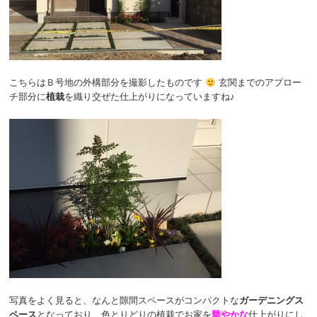
こちらはＢ号地の外構部分を撮影したものです
玄関までのアプロー
チ部分に
植栽
を織り交ぜた仕上がりになっていますね♪
写真をよく見ると、なんと隙間スペースがコンパクトな
ガーデニングス
ペース
となっており、色とりどりの植栽でお家を
華やかな
仕上がりにし