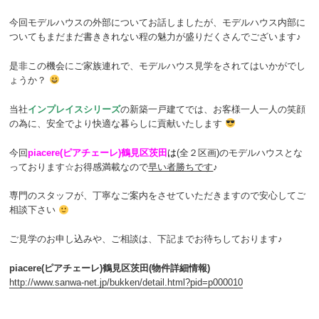
今回モデルハウスの外部についてお話しましたが、モデルハウス内部に
ついてもまだまだ書ききれない程の魅力が盛りだくさんでございます♪
是非この機会にご家族連れで、モデルハウス見学をされてはいかがでし
ょうか？
当社
インプレイスシリーズ
の新築一戸建てでは、お客様一人一人の笑顔
の為に、安全でより快適な暮らしに貢献いたします
今回
piacere(ピアチェーレ)鶴見区茨田
は
(全２区画)のモデルハウスとな
っております☆お得感満載なので
早い者勝ちです
♪
専門のスタッフが、丁寧なご案内をさせていただきますので安心してご
相談下さい
ご見学のお申し込みや、ご相談は、下記までお待ちしております♪
piacere(ピアチェーレ)鶴見区茨田(物件詳細情報)
http://www.sanwa-net.jp/bukken/detail.html?pid=p000010