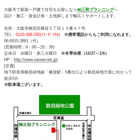
大阪市で新築一戸建て住宅をお探しなら
㈱三和プランニング
へ
設計・施工・資金計画・土地探しまで幅広くサポートします。
住所：大阪市鶴見区横堤５丁目１３番４７号
TEL：
0120-308-335(ﾌﾘｰﾀﾞｲﾔﾙ)
※携帯電話からもご利用になれます。
06-6915-3881（代）
(営業時間：9：00～20：30)
定休日 水曜日・第三火曜日
※冬季休業（12/27～1/6）
HP：
http://www.sanwa-net.jp/
[交通]
地下鉄長堀鶴見緑地線「横堤駅」5番出口より鶴見緑地方面に向かって
徒歩5分
※駐車場ございます。