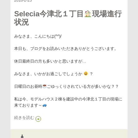
2018-2-25
Selecia今津北１丁目
現場進行
状況
みなさま、こんにちは(^^)/
本日も、ブログをお読みいただきありがとうございます。
休日最終日の方も多いかと思いますが…
みなさま、いかがお過ごしでしょうか
？
日曜日のお昼時
ごゆっくりされている方が多いかな？？
私は今、モデルハウス２棟を建設中の今津北１丁目の現場に
来ております～
Selecia今津北１丁目
現場進行状況
続きを読む
作