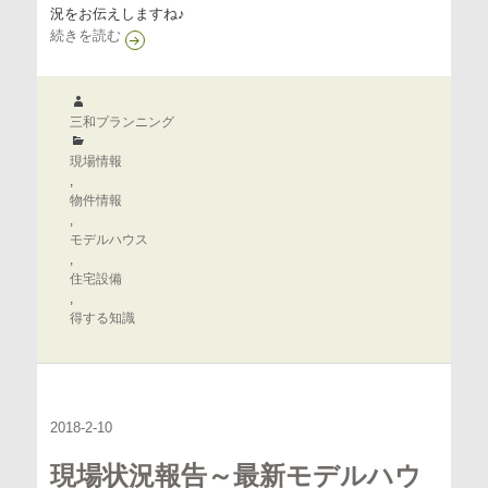
況をお伝えしますね♪
☆ Selecia（セレシア）今津北 現場進行状況 ☆
続きを読む
作
成
三和プランニング
者
カ
テ
現場情報
ゴ
,
リ
物件情報
ー
,
モデルハウス
,
住宅設備
,
得する知識
2018-2-10
現場状況報告～最新モデルハウ