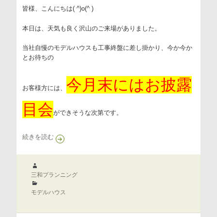
皆様、こんにちは( ^)o(^ )
本日は、天気も良く沢山のご来場がありました。
当社自慢のモデルハウスも工事終盤に差し掛かり、今か今か
とお待ちの
今月末にはお披露
お客様方には、
目会
ができそうな次第です。
!(^^)!セレシア今津北１丁目の現場進行状況～！！！
続きを読む
作
成
三和プランニング
者
カ
テ
モデルハウス
ゴ
リ