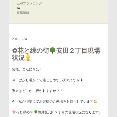
成
三和プランニング
者
カ
テ
現場情報
ゴ
リ
ー
2018-2-24
✿花と緑の街
安田２丁目現場
状況
皆様、こんにちは！
今日は少し暖かくて過ごしやすい天気ですが☀
週末はどこかに行かれますか？？
今、私が現場にてお客様のご来場をお待ちしています
花と緑の街
鶴見区安田２丁目の現場状況になります。