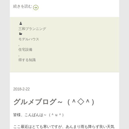
✿花と緑の街
安田２丁目現場状況
続きを読む
作
成
三和プランニング
者
カ
テ
モデルハウス
ゴ
,
リ
住宅設備
ー
,
得する知識
2018-2-22
グルメブログ～（＾◇＾）
皆様、こんばんは～（＾ｕ＾）
ここ最近はとても寒いですが、あんまり雨も降らず良い天気