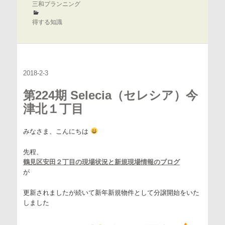
成
三和プランニング
者
カ
テ
得する知識
ゴ
リ
ー
2018-2-3
第224期 Selecia（セレシア）今
津北１丁目
みなさま、こんにちは
先程、
鶴見区安田２丁目の現場状況と新規現場情報のブログ
が
更新されましたが続いて新年新規物件として分譲開始をいた
しました