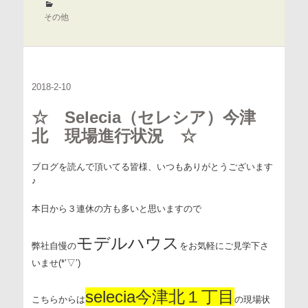
者
カ
テ
その他
ゴ
リ
ー
2018-2-10
☆ Selecia（セレシア）今津
北 現場進行状況 ☆
ブログを読んで頂いてる皆様、いつもありがとうございます
♪
本日から３連休の方も多いと思いますので
モデルハウス
弊社自慢の
をお気軽にご見学下さ
いませ(*’▽’)
selecia今津北１丁目
こちらからは
の現場状