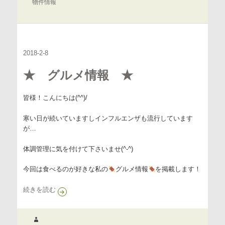
リ
物件情報
ー
2018-2-8
★ グルメ情報 ★
皆様！こんにちは(^^)/
寒い日が続いていますしインフルエンザも流行しています
が…
体調管理に気を付けて下さいませ(^-^)
今回は食べるのが好きな私の
グルメ情報
を掲載します！
★ グルメ情報 ★
続きを読む
作