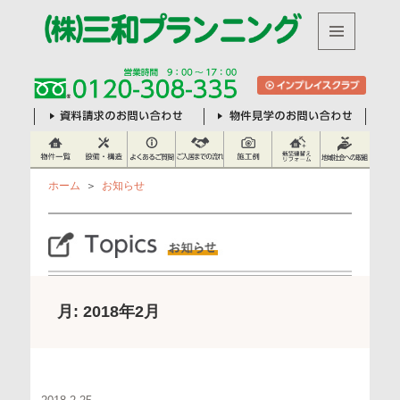
株
メニュ
ーとウ
式
ィジェ
ット
会
社
三
和
ホーム
＞
お知らせ
プ
ラ
ン
ニ
月:
2018年2月
ン
グ