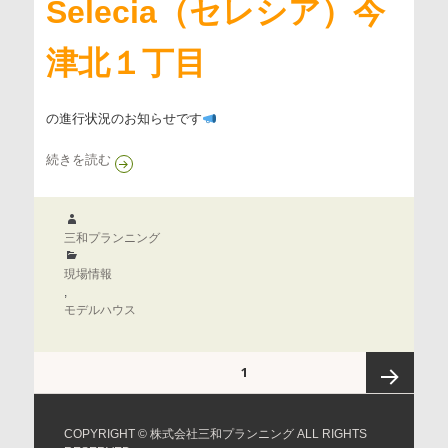
Selecia（セレシア）今
津北１丁目
の進行状況のお知らせです
第224期 Selecia（セレシア）今津北１丁目
続きを読む
作
成
三和プランニング
者
カ
テ
現場情報
ゴ
,
リ
モデルハウス
ー
投
ページ
1
稿
の
ペ
次のペ
COPYRIGHT © 株式会社三和プランニング ALL RIGHTS
ー