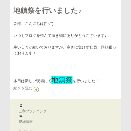
地鎮祭を行いました♪
皆様、こんにちは(*’▽’)
いつもブログを読んで頂き誠にありがとうございます♪
寒い日々が続いておりますが、寒さに負けず社員一同頑張っ
ております！！
地鎮祭
本日は新しい現場にて
を行いました！！
地鎮祭を行いました♪
続きを読む
作
成
三和プランニング
者
カ
テ
現場情報
ゴ
,