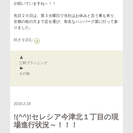
が続いていますね～！！
先日２０日は、第３火曜日で当社はお休みと言う事も有り、
京都の桂の方まで足を運び、有名なハンバーグ屋に行って参
りました。
グルメブログ～（＾◇＾）
続きを読む
作
成
三和プランニング
者
カ
テ
その他
ゴ
リ
ー
2018-2-18
!(^^)!セレシア今津北１丁目の現
場進行状況～！！！