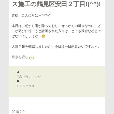
ス施工の鶴見区安田２丁目!(^^)!
皆様、こんにちは～”(-“”-)”
本日は、朝から雨が降っており、せっかくの週末なのに、ど
こか遊びに行こうと計画された方々は、とても残念な感じで
はないでしょうか～
天気予報を確認しましたが、今日は一日雨みたいですね～。
現場状況報告～最新モデルハウス施工の鶴見区安田２丁目!(^
続きを読む
作
成
三和プランニング
者
カ
テ
モデルハウス
ゴ
リ
ー
2018-2-9