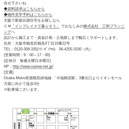
合せ下さいね
◆資料請求はこちらから
◆物件見学予約はこちらから
大阪で新築分譲住宅をお探しなら
ＣＭ
「インプレイスで暮らそう」
でおなじみの
株式会社 三和プランニ
ング
へ
設計から施工まで・資金計画・土地探しまで幅広くサポートします。
住所：大阪市鶴見区鶴見4丁目10番22号
TEL：0120-308-335(ﾌﾘｰﾀﾞｲﾔﾙ) 06-4255-3330（代）
(営業時間：9：00～17：00)
(定休日 毎週火曜日水曜日)
HP：
http://www.sanwa-net.jp/
[交通]
Osaka Metro長堀鶴見緑地線 「今福鶴見駅」3番出口よりイオンモール
方面に向かて徒歩3分
※駐車場ございます。