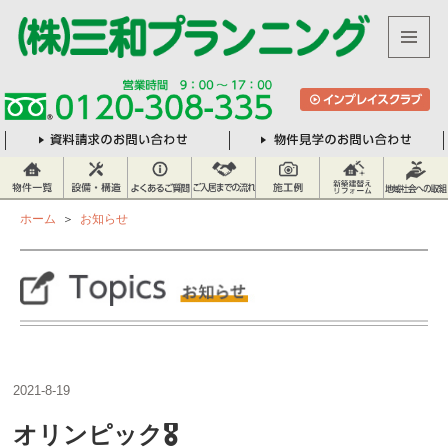
メニュ
株
ーとウ
式
ィジェ
ット
会
社
三
和
ホーム
＞
お知らせ
プ
ラ
ン
ニ
ン
グ
2021-8-19
オリンピック🎖