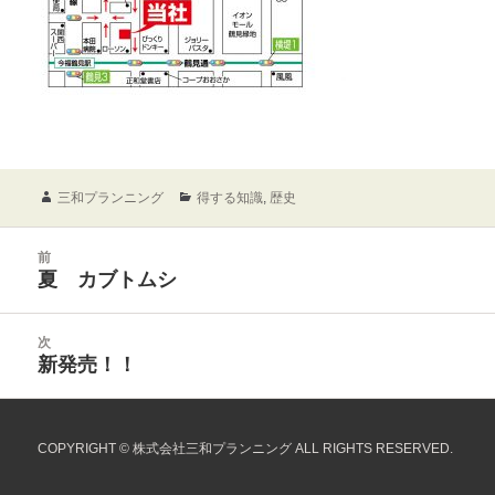
作
カ
三和プランニング
得する知識
,
歴史
成
テ
者
ゴ
投
前
リ
稿
前
夏 カブトムシ
ー
ナ
の
ビ
投
ゲ
次
稿:
ー
次
新発売！！
シ
の
ョ
投
ン
稿:
COPYRIGHT © 株式会社三和プランニング ALL RIGHTS RESERVED.