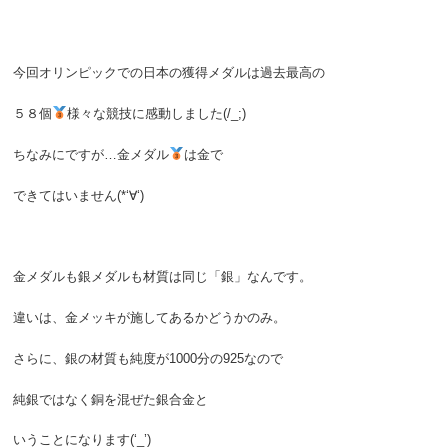
今回オリンピックでの日本の獲得メダルは過去最高の
５８個
様々な競技に感動しました(/_;)
ちなみにですが…金メダル
は金で
できてはいません(*‘∀‘)
金メダルも銀メダルも材質は同じ「銀」なんです。
違いは、金メッキが施してあるかどうかのみ。
さらに、銀の材質も純度が1000分の925なので
純銀ではなく銅を混ぜた銀合金と
いうことになります(‘_’)