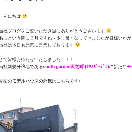
こんにちは
当社ブログをご覧いただき誠にありがとうございます
あっという間に６月ですね～少し暑くなってきましたが皆様いか
当社は本日も元気に営業しております
さて皆様お待たせいたしました！！！
当社新規分譲地である
south garden沢之町 (ｻｳｽｶﾞｰﾃﾞﾝ)
に新たな
モ
今回の
モデルハウスの外観
はこちらです♪