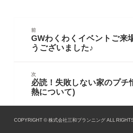
者
ゴ
リ
ー
投
稿
前
ナ
GWわくわくイベントご来
前
ビ
の
うございました♪
ゲ
投
ー
稿:
シ
ョ
次
ン
必読！失敗しない家のプチ情
次
の
熱について)
投
稿:
COPYRIGHT © 株式会社三和プランニング ALL RIGHTS