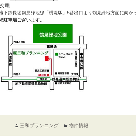
[交通]
地下鉄長堀鶴見緑地線「横堤駅」5番出口より鶴見緑地方面に向か
※駐車場ございます。
作
カ
三和プランニング
物件情報
成
テ