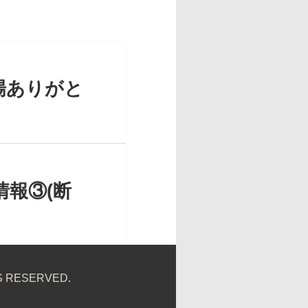
場ありがと
報③(断
 RESERVED.