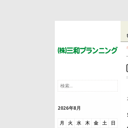
株
ブログ
式
会
検
社
索:
三
和
2026年8月
プ
ラ
月
火
水
木
金
土
日