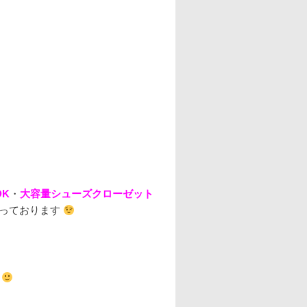
DK
・
大容量シューズクローゼット
なっております
す