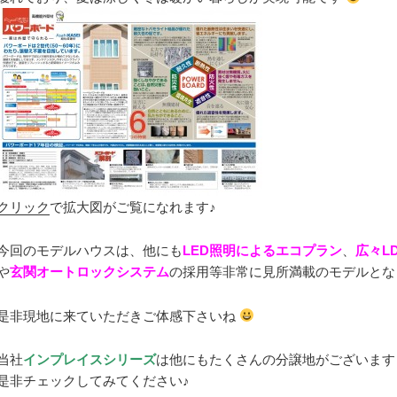
クリック
で拡大図がご覧になれます♪
今回のモデルハウスは、他にも
LED照明によるエコプラン
、
広々L
や
玄関オートロックシステム
の採用等非常に見所満載のモデルと
是非現地に来ていただきご体感下さいね
当社
インプレイスシリーズ
は他にもたくさんの分譲地がございま
是非チェックしてみてください♪