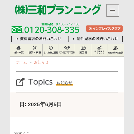
株
メニュ
ーとウ
式
ィジェ
ット
会
社
三
和
ホーム
＞
お知らせ
プ
ラ
ン
ニ
日:
2025年6月5日
ン
グ