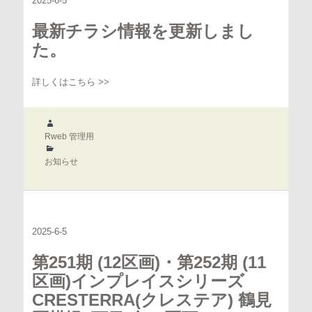
2025-6-5
最新チラシ情報を更新しまし
た。
詳しくはこちら >>
作
成
Rweb 管理用
者
カ
テ
お知らせ
ゴ
リ
ー
2025-6-5
第251期 (12区画)・第252期 (11
区画)インプレイスシリーズ
CRESTERRA(クレステア) 鶴見